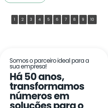
1
2
3
4
5
6
7
8
9
10
Somos o parceiro ideal para a
sua empresa!
Há 50 anos,
transformamos
números em
soluções para o